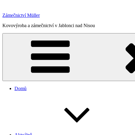
Přejít
k
Zámečnictví Müller
obsahu
webu
Kovovýroba a zámečnictví v Jablonci nad Nisou
Domů
Aktuálně