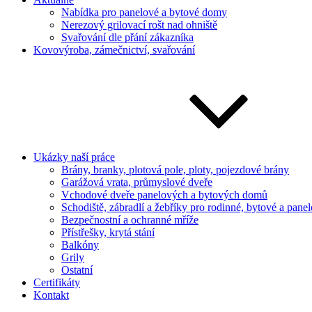
Nabídka pro panelové a bytové domy
Nerezový grilovací rošt nad ohniště
Svařování dle přání zákazníka
Kovovýroba, zámečnictví, svařování
Ukázky naší práce
Brány, branky, plotová pole, ploty, pojezdové brány
Garážová vrata, průmyslové dveře
Vchodové dveře panelových a bytových domů
Schodiště, zábradlí a žebříky pro rodinné, bytové a pan
Bezpečnostní a ochranné mříže
Přístřešky, krytá stání
Balkóny
Grily
Ostatní
Certifikáty
Kontakt